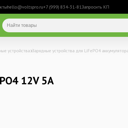
кты
hello@voltspro.ru
+7 (999) 834-31-81
Запросить КП
ные устройства
Зарядные устройства для LiFePO4 аккумулятор
ePO4 12V 5A