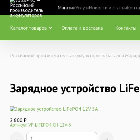
Магазин
Услуги
Новости и статьи
Конта
Каталог товаров
Оплата и доставка
Контакты
Российский производитель аккумуляторных батарей
Заряд
Зарядное устройство LiF
2 800
₽
Артикул: VP-LIFEPO4-CH-12V-5
−
+