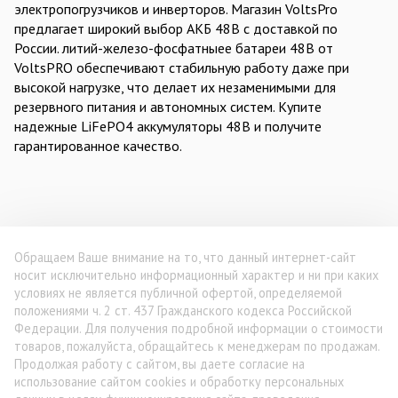
электропогрузчиков и инверторов. Магазин VoltsPro
предлагает широкий выбор АКБ 48В с доставкой по
России. литий-железо-фосфатныее батареи 48В от
VoltsPRO обеспечивают стабильную работу даже при
высокой нагрузке, что делает их незаменимыми для
резервного питания и автономных систем. Купите
надежные LiFePO4 аккумуляторы 48В и получите
гарантированное качество.
Обращаем Ваше внимание на то, что данный интернет-сайт
носит исключительно информационный характер и ни при каких
условиях не является публичной офертой, определяемой
положениями ч. 2 ст. 437 Гражданского кодекса Российской
Федерации. Для получения подробной информации о стоимости
товаров, пожалуйста, обращайтесь к менеджерам по продажам.
Продолжая работу с сайтом, вы даете согласие на
использование сайтом cookies и обработку персональных