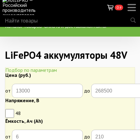
0
₽
Каталог товаров
Оплата и доставка
Контакты
LiFePO4 аккумуляторы 48V
Подбор по параметрам
Цена (руб.)
от
до
Напряжение, В
48
Ёмкость, Ач (Ah)
от
до