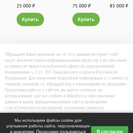
25 000
₽
75 000
₽
85 000
₽
Купить
Купить
Обращаем Ваше внимание на то, что данный интернет-сайт
носит исключительно информационный характер и ни при каких
условиях не является публичной офертой, определяемой
положениями ч. 2 ст. 437 Гражданского кодекса Российской
Федерации. Для получения подробной информации о стоимости
товаров, пожалуйста, обращайтесь к менеджерам по продажам.
Продолжая работу с сайтом, вы даете согласие на
использование сайтом cookies и обработку персональных
данных в целях функционирования сайта, проведения
статистических исследований, улучшения сервиса и
предоставления релевантной рекламной информации на основе
ваших предпочтений и интересов.
Мы используем файлы cookie для
улучшения работы сайта, персонализации
Я согласен
и аналитики. Продолжая пользоваться