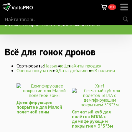
0
₽
Каталог товаров
Оплата и доставка
Контакты
Всё для гонок дронов
Сортировать:
Название
Цена
Хиты продаж
Оценка покупателей
Дата добавления
В наличии
Хит!
Демпфирующее
покрытие для Малой
полётной зоны
Сетчатый куб для
полётов БПЛА с
демпфирующим
покрытием 3*3*3м