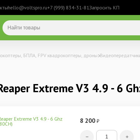
кты
hello@voltspro.ru
+7 (999) 834-31-81
Запросить КП
окоптеры, БПЛА, FPV квадрокоптеры, дроны
Видеопередатчики
eaper Extreme V3 4.9 - 6 G
8 200
₽
−
+