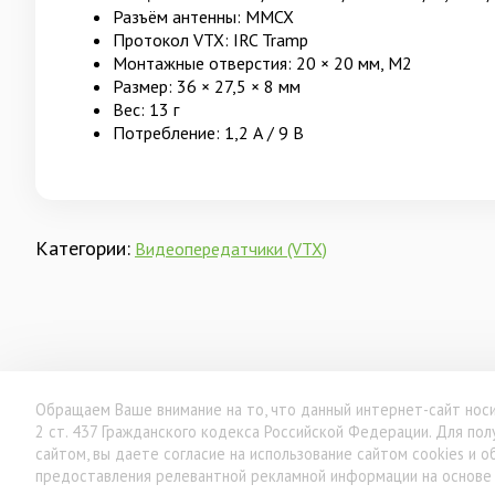
Разъём антенны: MMCX
Протокол VTX: IRC Tramp
Монтажные отверстия: 20 × 20 мм, М2
Размер: 36 × 27,5 × 8 мм
Вес: 13 г
Потребление: 1,2 А / 9 В
Категории:
Видеопередатчики (VTX)
Обращаем Ваше внимание на то, что данный интернет-сайт носи
2 ст. 437 Гражданского кодекса Российской Федерации. Для п
сайтом, вы даете согласие на использование сайтом cookies и 
предоставления релевантной рекламной информации на основе 