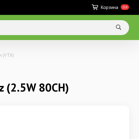
Корзина
0
₽
 (VTX)
hz (2.5W 80CH)