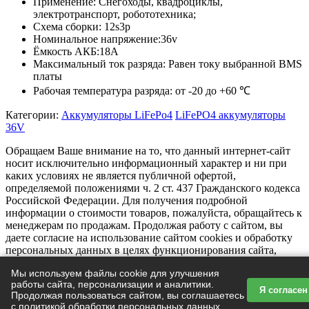
Применение: Снегоходы, квадроциклы,
электротранспорт, робототехника;
Схема сборки: 12s3p
Номинальное напряжение:36v
Ёмкость АКБ:18A
Максимальный ток разряда: Равен току выбранной BMS
платы
Рабочая температура разряда: от -20 до +60 ℃
Категории:
Аккумуляторы LiFePo4
LiFePO4 аккумуляторы
36V
Обращаем Ваше внимание на то, что данный интернет-сайт
носит исключительно информационный характер и ни при
каких условиях не является публичной офертой,
определяемой положениями ч. 2 ст. 437 Гражданского кодекса
Российской Федерации. Для получения подробной
информации о стоимости товаров, пожалуйста, обращайтесь к
менеджерам по продажам. Продолжая работу с сайтом, вы
даете согласие на использование сайтом cookies и обработку
персональных данных в целях функционирования сайта,
проведения статистических исследований, улучшения сервиса
Мы используем файлы cookie для улучшения
и предоставления релевантной рекламной информации на
работы сайта, персонализации и аналитики.
основе ваших предпочтений и интересов.
Я согласен
Продолжая пользоваться сайтом, вы соглашаетесь
Не нашли нужное? Мы готовы помочь!
с
политикой обработки персональных данных
.