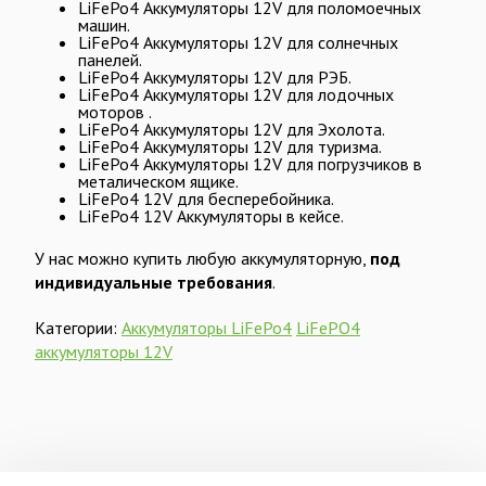
LiFePo4 Аккумуляторы
12V
для поломоечных
машин.
LiFePo4 Аккумуляторы
12V
для солнечных
панелей.
LiFePo4 Аккумуляторы
12V
для РЭБ.
LiFePo4 Аккумуляторы
12V
для лодочных
моторов .
LiFePo4 Аккумуляторы
12V
для Эхолота.
LiFePo4 Аккумуляторы
12V
для туризма.
LiFePo4 Аккумуляторы
12V
для погрузчиков в
металическом ящике.
LiFePo4
12V
для бесперебойника.
LiFePo4
12V
Аккумуляторы в кейсе.
У нас можно купить любую аккумуляторную,
под
индивидуальные требования
.
Категории:
Аккумуляторы LiFePo4
LiFePO4
аккумуляторы 12V