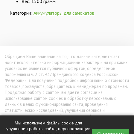
Вес: 1500 грамм
Категории:
Аккумуляторы для самокатов
Обращаем Ваше внимание на то, что данный интернет-сайт
носит исключительно информационный характер и ни при каких
условиях не является публичной офертой, определяемой
положениями ч. 2 ст. 437 Гражданского кодекса Российской
Федерации. Для получения подробной информации о стоимости
товаров, пожалуйста, обращайтесь к менеджерам по продажам.
Продолжая работу с сайтом, вы даете согласие на
использование сайтом cookies и обработку персональных
данных в целях функционирования сайта, проведения
статистических исследований, улучшения сервиса и
предоставления релевантной рекламной информации на основе
ваших предпочтений и интересов.
Мы используем файлы cookie для
улучшения работы сайта, персонализации